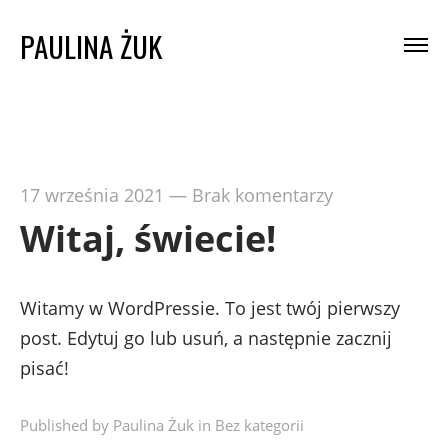
PAULINA ŻUK
17 września 2021
—
Brak komentarzy
Witaj, świecie!
Witamy w WordPressie. To jest twój pierwszy
post. Edytuj go lub usuń, a następnie zacznij
pisać!
Published by Paulina Żuk in
Bez kategorii